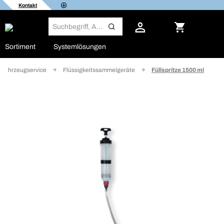
Kontakt
Sortiment
Systemlösungen
r Fahrzeugservice
Flüssigkeitssammelgeräte
Füllspritze 1500 ml