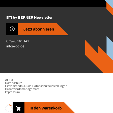
Handwerker-Center
Insektenschutzplaner
Nutzungsbedingungen
Regalplaner
BTI by BERNER Newsletter
Haftungsausschluss
Qualitätsmanagement
Jetzt abonnieren
Zertifikate
07940 141 141
CVV-Liste
info@bti.de
Corporate Responsibility
Business Conduct
AGBs
Datenschutz
Einverständnis- und Datenschutzeinstellungen
Beschwerdemanagement
Impressum
Copyright © 2026. BTI Befestigungstechnik GmbH & Co. KG. Alle
Rechte vorbehalten. Verkauf nur an Unternehmer, Gewerbetreibende,
In den Warenkorb
Freiberufler und öffentliche Institutionen.