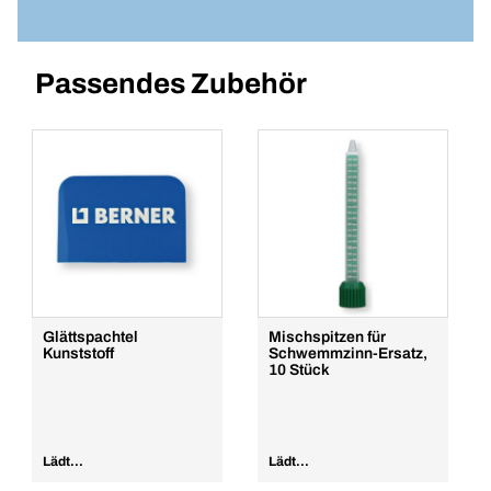
Mischspitzen für Schwemmzinn-Ersatz,
10 Stück
Artikelnummer: 200913
Passendes Zubehör
VPE/ST
1
Menge
In den Warenkorb
Glättspachtel
Mischspitzen für
Kunststoff
Schwemmzinn-Ersatz,
10 Stück
Lädt...
Lädt...