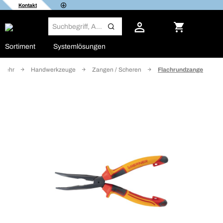
Kontakt
Sortiment
Systemlösungen
 mehr
Handwerkzeuge
Zangen / Scheren
Flachrundzange