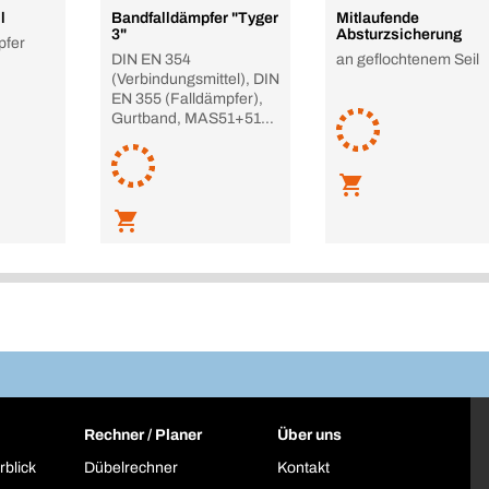
l
Bandfalldämpfer "Tyger
Mitlaufende
3"
Absturzsicherung
pfer
DIN EN 354
an geflochtenem Seil
(Verbindungsmittel), DIN
EN 355 (Falldämpfer),
Gurtband, MAS51+51
kle
Rechner / Planer
Über uns
rblick
Dübelrechner
Kontakt