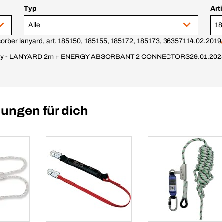
Typ
Art
Alle
orber lanyard, art. 185150, 185155, 185172, 185173, 363571
14.02.2019
ormity - LANYARD 2m + ENERGY ABSORBANT 2 CONNECTORS
29.01.202
ungen für dich