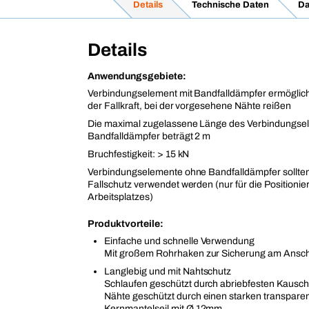
Details
Technische Daten
Da
Details
Anwendungsgebiete:
Verbindungselement mit Bandfalldämpfer ermöglic
der Fallkraft, bei der vorgesehene Nähte reißen
Die maximal zugelassene Länge des Verbindungse
Bandfalldämpfer beträgt 2 m
Bruchfestigkeit: > 15 kN
Verbindungselemente ohne Bandfalldämpfer sollten
Fallschutz verwendet werden (nur für die Positioni
Arbeitsplatzes)
Produktvorteile:
Einfache und schnelle Verwendung
Mit großem Rohrhaken zur Sicherung am Ansc
Langlebig und mit Nahtschutz
Schlaufen geschützt durch abriebfesten Kausc
Nähte geschützt durch einen starken transpare
Kernmantelseil mit Ø 12mm