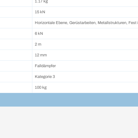
1.17 kg
15 kN
Horizontale Ebene, Gerüstarbeiten, Metallstrukturen, Fest in
6 kN
2 m
12 mm
Falldämpfer
Kategorie 3
100 kg