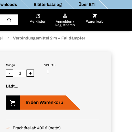
wnloads
Blätterkatalog
Über BTI
Merklisten
Anmelden /
Warenkorb
Registrieren
el
Verbindungsmittel 2 m + Falldämpfer
Menge
VPE / ST
1
-
+
Lädt...
In den Warenkorb
Frachtfrei ab 400 € (netto)