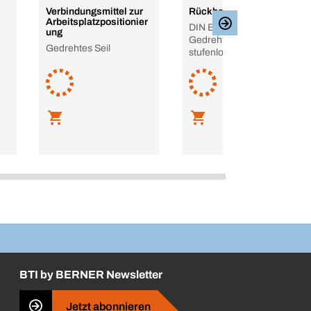
Verbindungsmittel zur
Rückhalteseil MA4
Arbeitsplatzpositionier
DIN EN 358 (Haltegurt),
ung
Gedrehtes Seil 16 mm,
Gedrehtes Seil
stufenlos verstellbar
BTI by BERNER Newsletter
Jetzt abonnieren