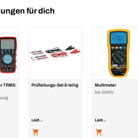
ungen für dich
ter TRMS
Prüfleitungs-Set 8-teilig
Multimeter
bis 1000V
sung
Lädt...
Lädt...