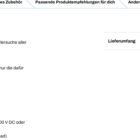
es Zubehör
Passende Produktempfehlungen für dich
Ander
Lieferumfang
lersuche aller
ur die dafür
00 V DC oder
oad)