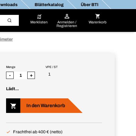
wnloads
Blätterkatalog
Über BTI
Merklisten
Anmelden /
Warenkorb
Registrieren
imeter
Menge
VPE / ST
1
-
+
Lädt...
In den Warenkorb
Frachtfrei ab 400 € (netto)