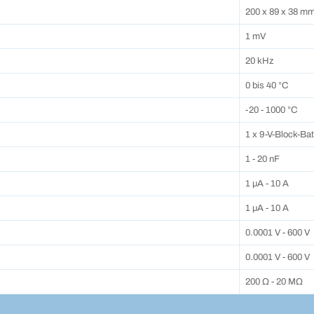
200 x 89 x 38 m
1 mV
20 kHz
0 bis 40 °C
-20 - 1000 °C
1 x 9-V-Block-Bat
1 - 20 nF
1 μA - 10 A
1 μA - 10 A
0.0001 V - 600 V
0.0001 V - 600 V
200 Ω - 20 MΩ