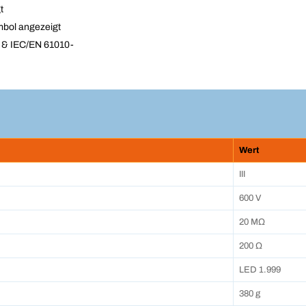
t
mbol angezeigt
 & IEC/EN 61010-
Wert
III
600 V
20 MΩ
200 Ω
LED 1.999
380 g