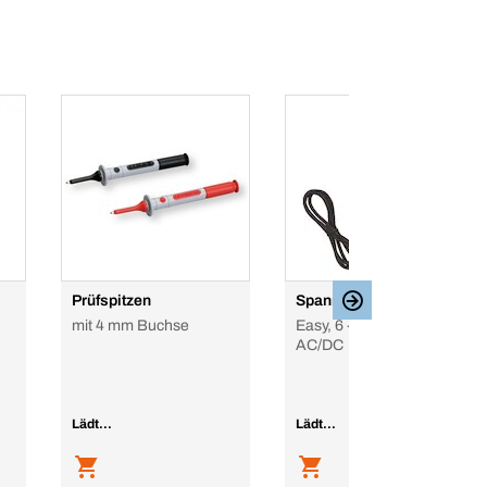
Prüfspitzen
Spannungsprüfer
mit 4 mm Buchse
Easy, 6 - 400 V, 6-400V
AC/DC
Lädt...
Lädt...