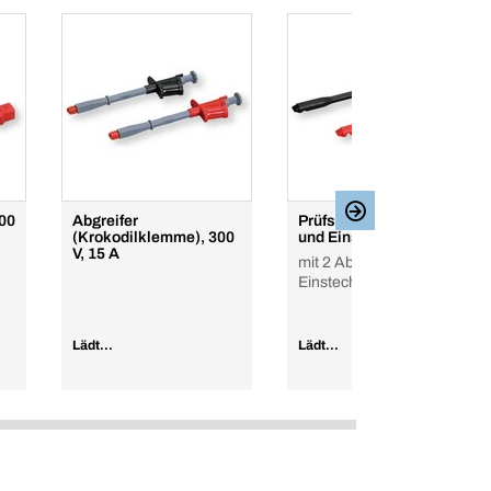
00
Abgreifer
Prüfspitzen 2 Abgreifer
(Krokodilklemme), 300
und Einstechnadel
V, 15 A
mit 2 Abgreifern und
Einstechnadel
Lädt...
Lädt...