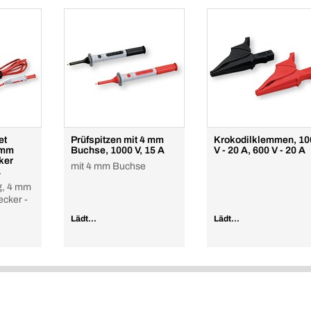
et
Prüfspitzen mit 4 mm
Krokodilklemmen, 10
 mm
Buchse, 1000 V, 15 A
V - 20 A, 600 V - 20 A
ker
mit 4 mm Buchse
A
g, 4 mm
ecker -
Lädt...
Lädt...