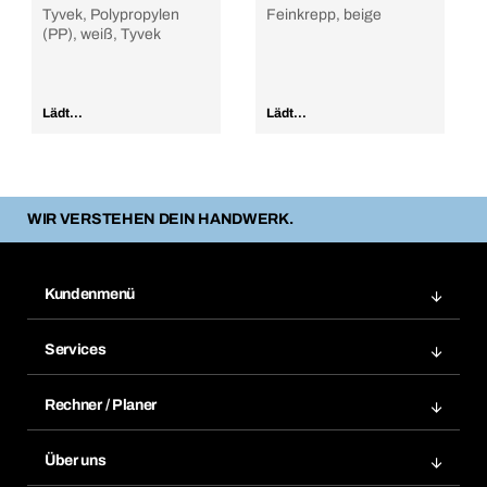
Tyvek, Polypropylen
Feinkrepp, beige
(PP), weiß, Tyvek
Lädt...
Lädt...
WIR VERSTEHEN DEIN HANDWERK.
Kundenmenü
Zuletzt bestellte Produkte
Services
Meine Bestellungen
Services im Überblick
Rechnungen
Rechner / Planer
BTI by BERNER App
Daueraufträge
Dübelrechner
Elektronischer Datenaustausch
Über uns
Merklisten
BTI Bemessungssoftware