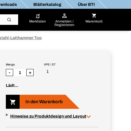
wnloads
Blätterkatalog
Über BTI
Merklisten
Anmelden /
Warenkorb
Registrieren
stahl-Latthammer Top
Menge
VPE / ST
1
-
+
Lädt...
In den Warenkorb
Hinweise zu Produktdesign und Layout