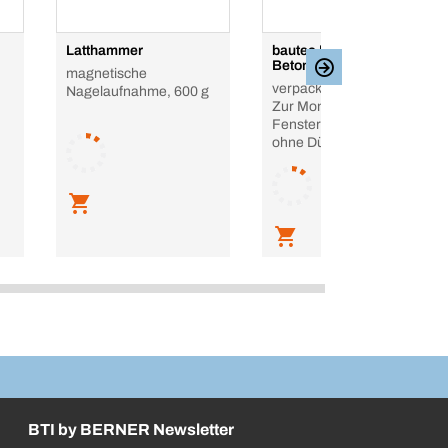
Latthammer
bautec Panhead
Betonschraube
magnetische
verpackt / in der Box,
Nagelaufnahme, 600 g
Zur Montage von
Fenster- und Türrahmen
ohne Dübel
BTI by BERNER Newsletter