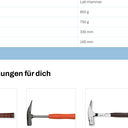
Latt-Hammer
600 g
750 g
330 mm
165 mm
ungen für dich