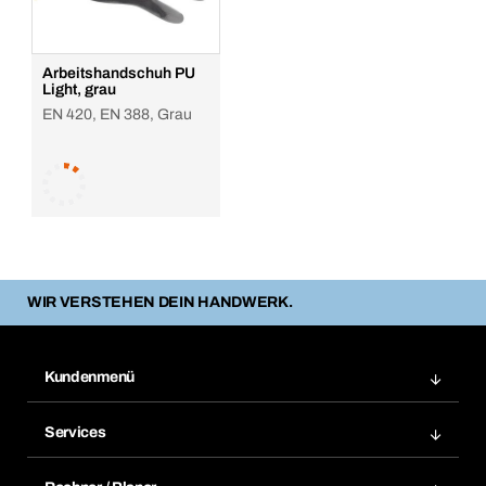
Arbeitshandschuh PU
Light, grau
EN 420, EN 388, Grau
WIR VERSTEHEN DEIN HANDWERK.
Kundenmenü
Zuletzt bestellte Produkte
Services
Meine Bestellungen
Services im Überblick
Rechnungen