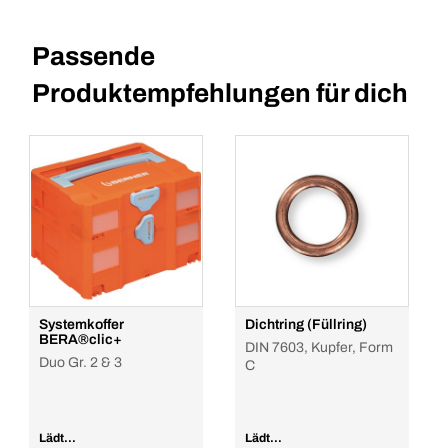
Passende
Produktempfehlungen für dich
Systemkoffer
Dichtring (Füllring)
BERA®clic+
DIN 7603, Kupfer, Form
Duo Gr. 2 & 3
C
Lädt...
Lädt...