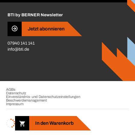
Insektenschutzplaner
Nutzungsbedingungen
Regalplaner
BTI by BERNER Newsletter
Haftungsausschluss
Qualitätsmanagement
Jetzt abonnieren
Zertifikate
07940 141 141
CVV-Liste
info@bti.de
Corporate Responsibility
Business Conduct
AGBs
Datenschutz
Einverständnis- und Datenschutzeinstellungen
Beschwerdemanagement
Impressum
Copyright © 2026. BTI Befestigungstechnik GmbH & Co. KG. Alle
Rechte vorbehalten. Verkauf nur an Unternehmer, Gewerbetreibende,
In den Warenkorb
Freiberufler und öffentliche Institutionen.