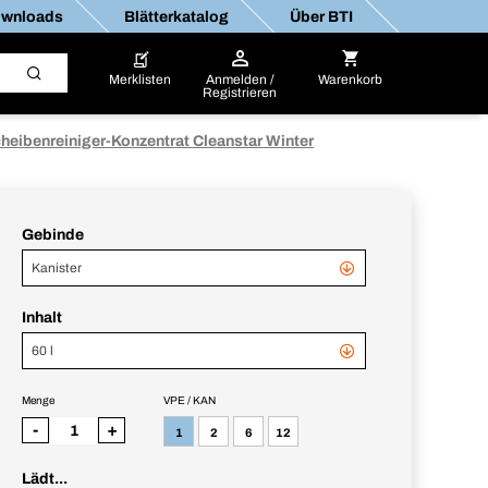
wnloads
Blätterkatalog
Über BTI
Merklisten
Anmelden /
Warenkorb
Registrieren
heibenreiniger-Konzentrat Cleanstar Winter
Gebinde
Kanister
Inhalt
60 l
Menge
VPE / KAN
-
+
1
2
6
12
Lädt...