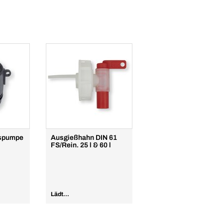
sspumpe
Ausgießhahn DIN 61
FS/Rein. 25 l & 60 l
Lädt...