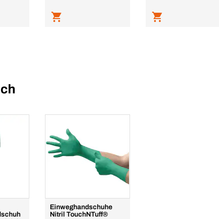
uch
Einweghandschuhe
dschuh
Nitril TouchNTuff®