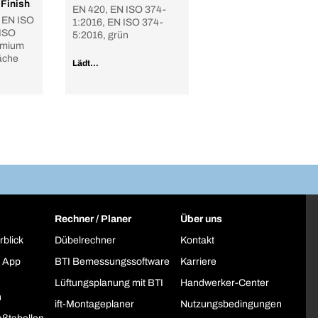
 Finish
EN 420, EN ISO 374-
 EN ISO
1:2016, EN ISO 374-
 ISO
5:2016, grün
emium
äche
Lädt...
Rechner / Planer
Über uns
rblick
Dübelrechner
Kontakt
 App
BTI Bemessungssoftware
Karriere
Lüftungsplanung mit BTI
Handwerker-Center
h
ift-Montageplaner
Nutzungsbedingungen