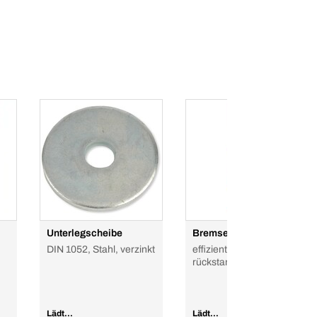
Unterlegscheibe
Bremsenreiniger
DIN 1052, Stahl, verzinkt
effizient und
rückstandsfrei
Lädt...
Lädt...