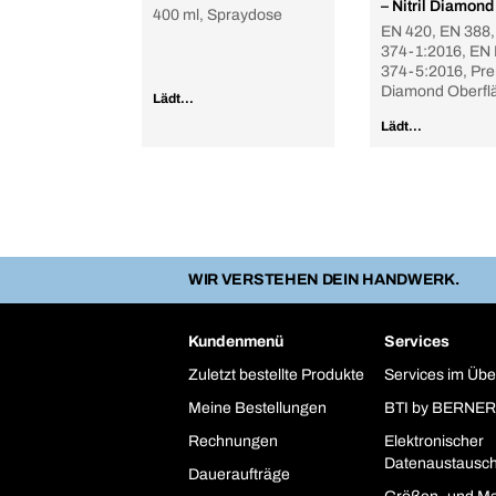
– Nitril Diamond
400 ml, Spraydose
EN 420, EN 388,
374-1:2016, EN
374-5:2016, Pr
Diamond Oberfl
Lädt...
Lädt...
WIR VERSTEHEN DEIN HANDWERK.
Kundenmenü
Services
Zuletzt bestellte Produkte
Services im Übe
Meine Bestellungen
BTI by BERNER
Rechnungen
Elektronischer
Datenaustausc
Daueraufträge