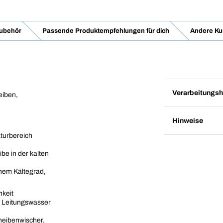
ubehör
Passende Produktempfehlungen für dich
Andere Ku
Verarbeitungsh
eiben,
Hinweise
turbereich
be in der kalten
chem Kältegrad,
hkeit
s Leitungswasser
heibenwischer,