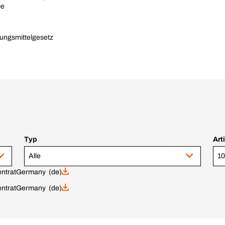
pe
ungsmittelgesetz
Typ
Art
Alle
10
ntrat
Germany (de)
ntrat
Germany (de)