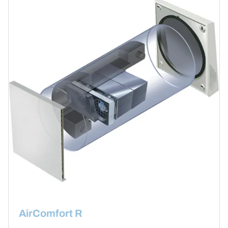
AirComfort R