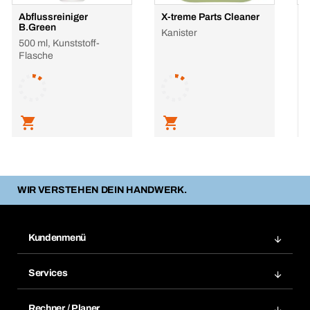
Abflussreiniger
X-treme Parts Cleaner
Ö
B.Green
B
Kanister
500 ml, Kunststoff-
5
Flasche
F
L
WIR VERSTEHEN DEIN HANDWERK.
Kundenmenü
Zuletzt bestellte Produkte
Services
Meine Bestellungen
Services im Überblick
Rechnungen
Rechner / Planer