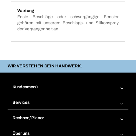
Wartung
Feste Beschläge oder schwergängige Fenster
gehören mit unserem Beschlags- und Silikonspray
der Vergangenheit an.
WIR VERSTEHEN DEIN HANDWERK.
Kundenmenü
Zuletzt bestellte Produkte
Services
Meine Bestellungen
Services im Überblick
Rechnungen
Rechner / Planer
BTI by BERNER App
Daueraufträge
Dübelrechner
Elektronischer Datenaustausch
Über uns