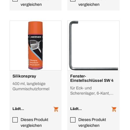
vergleichen
vergleichen
Silikonspray
Fenster-
Einstellschlüssel SW 4
400 ml, langlebige
für Eck- und
Gummischutzformel
Scherenlager, 6-Kant,
zum Einstellen von
Fenstern und
Lädt...
Balkontüren
Lädt...
Dieses Produkt
Dieses Produkt
vergleichen
vergleichen