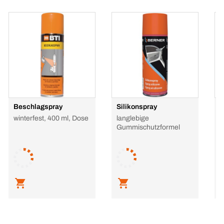
Beschlagspray
Silikonspray
S
winterfest, 400 ml, Dose
langlebige
4
Gummischutzformel
H
M
L