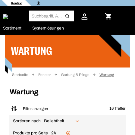
Kontakt
Sortiment
Systemlösungen
WARTUNG
Filter
Startseite
Fenster
Wartung & Pflege
Wartung
Wartung
16 Treffer
Filter anzeigen
Sortieren nach
Beliebtheit
Produkte pro Seite
24