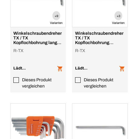
+9
+3
Varianten
Varianten
Winkelschraubendreher
Winkelschraubendreher
TX / TX
TX / TX
Kopflochbohrung lang
Kopflochbohrung
magnetisch
extralang
R-TX
R-TX
Lädt...
Lädt...
Dieses Produkt
Dieses Produkt
vergleichen
vergleichen