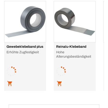
Gewebeklebeband plus
Reinalu-Klebeband
K
Erhöhte Zugfestigkeit
Hohe
P
Alterungsbeständigkeit
L