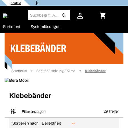
Kontakt
Sortiment
Systemlösungen
KLEBEBÄNDER
Filter
Startseite
Sanitär / Heizung / Klima
Klebebänder
Klebebänder
29 Treffer
Filter anzeigen
Sortieren nach
Beliebtheit