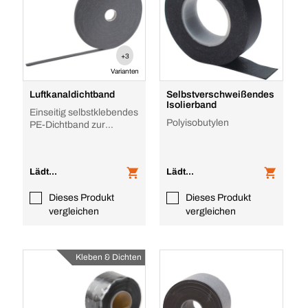
+3
Varianten
Luftkanaldichtband
Selbstverschweißendes
Isolierband
Einseitig selbstklebendes
Polyisobutylen
PE-Dichtband zur
Abdichtung von
Flanschen bei Lüftungs
Lädt...
Lädt...
Dieses Produkt
Dieses Produkt
vergleichen
vergleichen
Kleben & Dichten