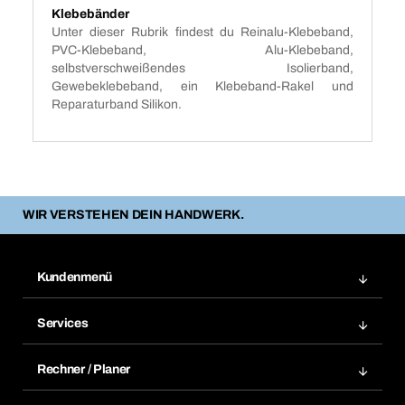
Klebebänder
Unter dieser Rubrik findest du Reinalu-Klebeband,
PVC-Klebeband, Alu-Klebeband,
selbstverschweißendes Isolierband,
Gewebeklebeband, ein Klebeband-Rakel und
Reparaturband Silikon.
WIR VERSTEHEN DEIN HANDWERK.
Kundenmenü
Zuletzt bestellte Produkte
Services
Meine Bestellungen
Services im Überblick
Rechnungen
Rechner / Planer
BTI by BERNER App
Daueraufträge
Dübelrechner