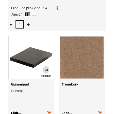
Produkte pro Seite
24
Ansicht:
1
+3
Varianten
Gummipad
Trennkork
Gummi
Lädt...
Lädt...