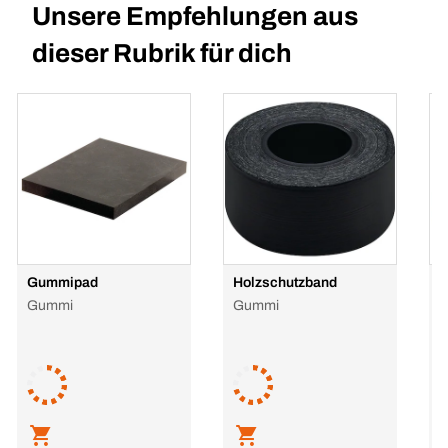
Unsere Empfehlungen aus
dieser Rubrik für dich
Gummipad
Holzschutzband
D
E
Gummi
Gummi
A
L