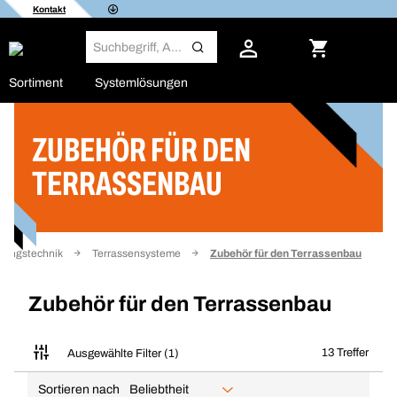
Kontakt
Sortiment
Systemlösungen
ZUBEHÖR FÜR DEN
Filter
TERRASSENBAU
igungstechnik
Terrassensysteme
Zubehör für den Terrassenbau
Zubehör für den Terrassenbau
13 Treffer
Ausgewählte Filter (1)
Sortieren nach
Beliebtheit