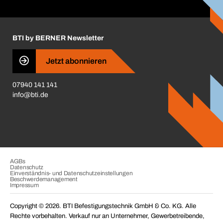
ift-Montageplaner
Handwerker-Center
Insektenschutzplaner
Nutzungsbedingungen
Regalplaner
BTI by BERNER Newsletter
Haftungsausschluss
Qualitätsmanagement
Jetzt abonnieren
Zertifikate
07940 141 141
CVV-Liste
info@bti.de
Corporate Responsibility
Business Conduct
AGBs
Datenschutz
Einverständnis- und Datenschutzeinstellungen
Beschwerdemanagement
Impressum
Copyright © 2026. BTI Befestigungstechnik GmbH & Co. KG. Alle
Rechte vorbehalten. Verkauf nur an Unternehmer, Gewerbetreibende,