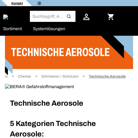
Kontakt
Sortiment
Systemlösungen
TECHNISCHE AEROSOLE
Filter
seite
Chemie
Schmieren / Schützen
Technische Aerosole
Technische Aerosole
5 Kategorien
Technische
Aerosole: