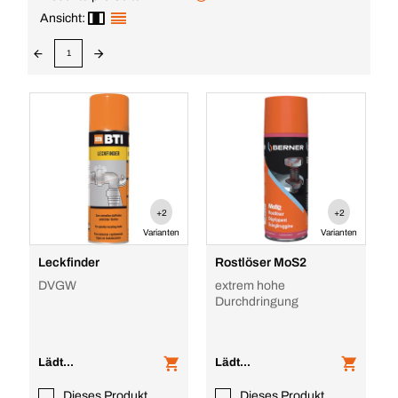
Ansicht:
1
+2
+2
Varianten
Varianten
Leckfinder
Rostlöser MoS2
DVGW
extrem hohe
Durchdringung
Lädt...
Lädt...
Dieses Produkt
Dieses Produkt