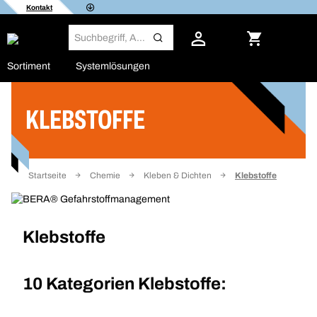
Kontakt
Sortiment
Systemlösungen
KLEBSTOFFE
Filter
Startseite
Chemie
Kleben & Dichten
Klebstoffe
Klebstoffe
10 Kategorien
Klebstoffe: