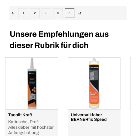
1
2
3
4
5
Unsere Empfehlungen aus
dieser Rubrik für dich
Tacolit Kraft
Universalkleber
M
BERNERfix Speed
B
Kartusche, Profi-
Alleskleber mit höchster
Anfangshaftung