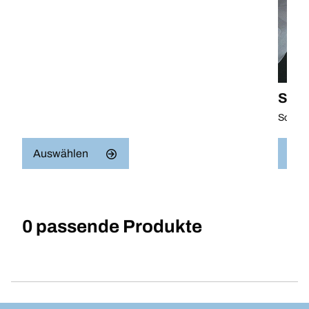
Schn
Schnel
Auswählen
Aus
0 passende Produkte