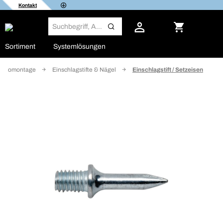
Kontakt
Sortiment
Systemlösungen
lektromontage
Einschlagstifte & Nägel
Einschlagstift / Setzeisen