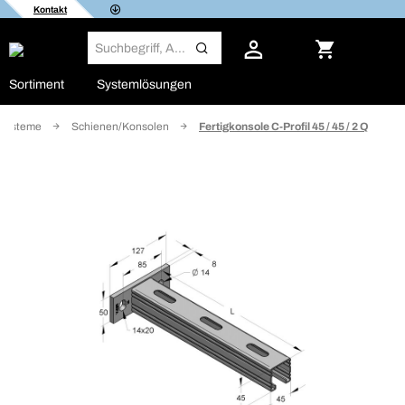
Kontakt
Sortiment
Systemlösungen
nsysteme
Schienen/Konsolen
Fertigkonsole C-Profil 45 / 45 / 2 Q