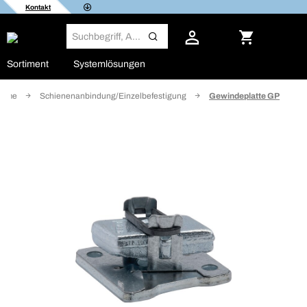
Kontakt
Sortiment
Systemlösungen
teme
Schienenanbindung/Einzelbefestigung
Gewindeplatte GP