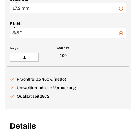
Außen-Ø
17.2 mm
Stahl-
rohr
3/8 "
Zoll
Menge
VPE / ST
100
Frachtfrei ab 400 € (netto)
Umweltfreundliche Verpackung
Qualität seit 1972
Details