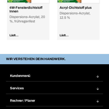
4W-Fensterdichtstoff
Acryl-Dichtstoff plus
Innen
Dispersions-Acrylat,
Dispersions-Acrylat, 20
12.5 %
%, frühregenfest
Lädt...
Lädt...
WIR VERSTEHEN DEIN HANDWERK.
Kundenmenü
Zuletzt bestellte Produkte
Services
Meine Bestellungen
Services im Überblick
Rechnungen
Rechner / Planer
BTI by BERNER App
Daueraufträge
Dübelrechner