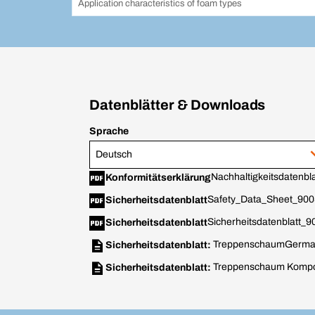
Application characteristics of foam types
Datenblätter & Downloads
Sprache
Deutsch
Nachhaltigkeitsdatenbla
Konformitätserklärung
Safety_Data_Sheet_900
Sicherheitsdatenblatt
Sicherheitsdatenblatt_
Sicherheitsdatenblatt
Treppenschaum
Germa
Sicherheitsdatenblatt:
Treppenschaum Kompo
Sicherheitsdatenblatt: