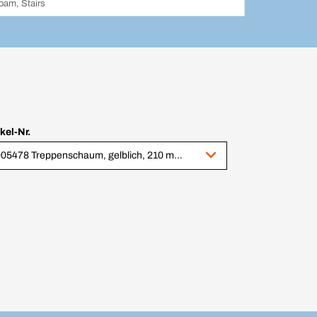
oam, Stairs
ikel-Nr.
9005478 Treppenschaum, gelblich, 210 ml, VPE 16