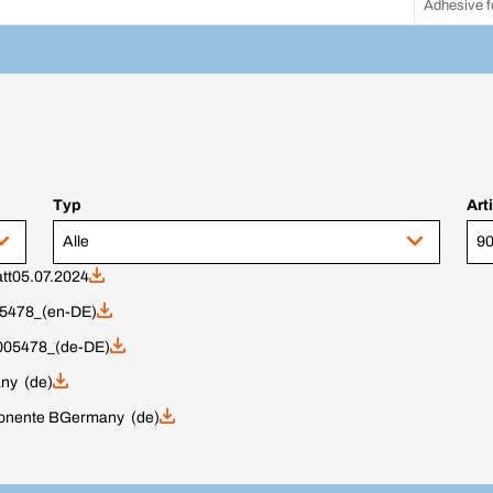
Adhesive f
Typ
Art
Alle
tt
05.07.2024
5478_(en-DE)
9005478_(de-DE)
ny (de)
nente B
Germany (de)