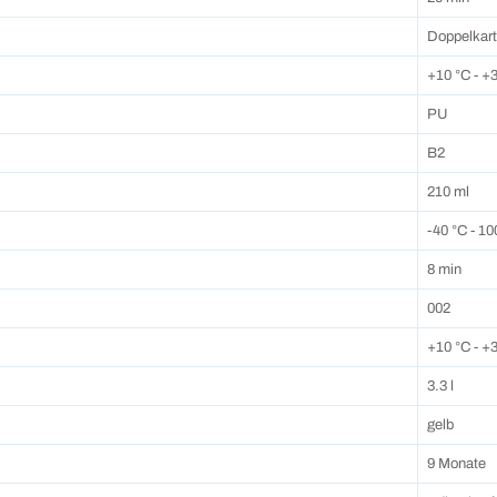
Doppelkar
+10 °C - +
PU
B2
210 ml
-40 °C - 10
8 min
002
+10 °C - +
3.3 l
gelb
9 Monate