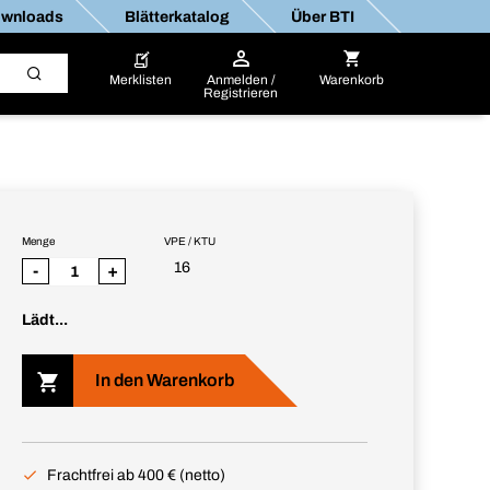
wnloads
Blätterkatalog
Über BTI
Merklisten
Anmelden /
Warenkorb
Registrieren
Menge
VPE / KTU
16
-
+
Lädt...
In den Warenkorb
Frachtfrei ab 400 € (netto)