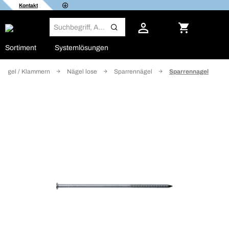
Kontakt
Sortiment
Systemlösungen
Nägel / Klammern
Nägel lose
Sparrennägel
Sparrennagel