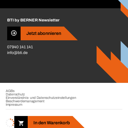
Handwerker-Center
Insektenschutzplaner
Nutzungsbedingungen
Regalplaner
BTI by BERNER Newsletter
Haftungsausschluss
Qualitätsmanagement
Jetzt abonnieren
Zertifikate
07940 141 141
CVV-Liste
info@bti.de
Corporate Responsibility
Business Conduct
AGBs
Datenschutz
Einverständnis- und Datenschutzeinstellungen
Beschwerdemanagement
Impressum
Copyright © 2026. BTI Befestigungstechnik GmbH & Co. KG. Alle
Rechte vorbehalten. Verkauf nur an Unternehmer, Gewerbetreibende,
In den Warenkorb
Freiberufler und öffentliche Institutionen.