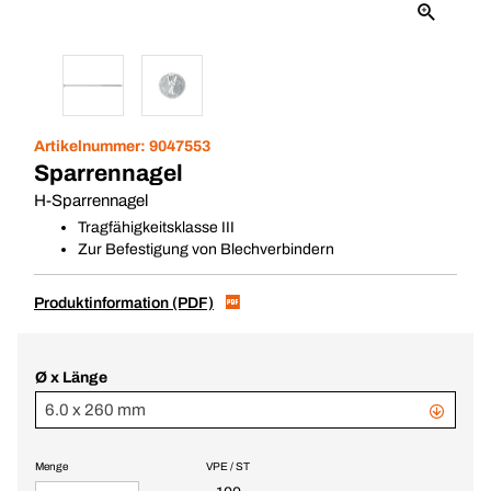
Artikelnummer:
9047553
Sparrennagel
H-Sparrennagel
Tragfähigkeitsklasse III
Zur Befestigung von Blechverbindern
Produktinformation (PDF)
Ø x Länge
6.0 x 260 mm
Menge
VPE / ST