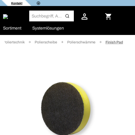
Kontakt
Sortiment
Systemlösungen
nd Poliertechnik
Polierscheibe
Polierschwämme
Finish Pad