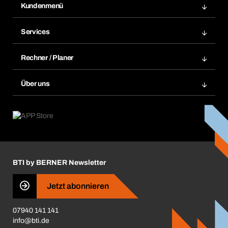
Kundenmenü
Zuletzt bestellte Produkte
Services
Meine Bestellungen
Services im Überblick
Rechnungen
Rechner / Planer
BTI by BERNER App
Daueraufträge
Dübelrechner
Elektronischer Datenaustausch
Über uns
Merklisten
BTI Bemessungssoftware
Größen- und Maßtabellen
Kontakt
Retoure, Reklamation & Reparatur
Lüftungsplanung mit BTI
Entsorgungshinweise
Karriere
ift-Montageplaner
Handwerker-Center
Insektenschutzplaner
Nutzungsbedingungen
Regalplaner
BTI by BERNER Newsletter
Haftungsausschluss
Qualitätsmanagement
Jetzt abonnieren
Zertifikate
07940 141 141
CVV-Liste
info@bti.de