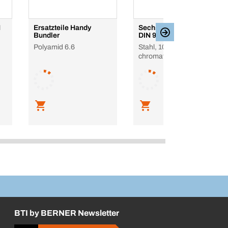
N
Ersatzteile Handy
Sechskantschraube
Bundler
DIN 931, M6 – M24
Polyamid 6.6
Stahl, 10.9, gelb
chromatiert, mit Schaft
BTI by BERNER Newsletter