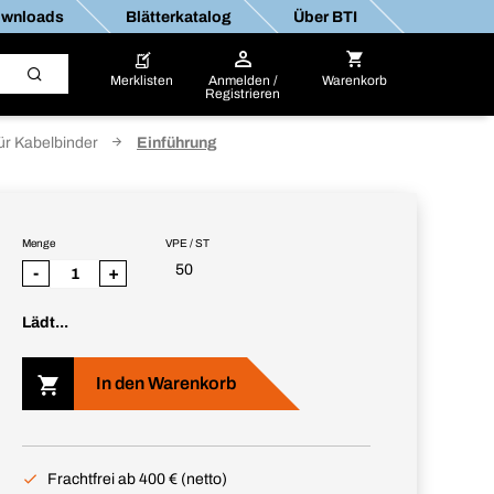
wnloads
Blätterkatalog
Über BTI
Merklisten
Anmelden /
Warenkorb
Registrieren
ür Kabelbinder
Einführung
Menge
VPE / ST
50
-
+
Lädt...
In den Warenkorb
Frachtfrei ab 400 € (netto)