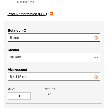
R120/F120
Produktinformation (PDF)
Bohrloch-Ø
8 mm
Klemm
stärke 1
60 mm
Abmessung
8 x 115 mm
Menge
VPE / ST
50