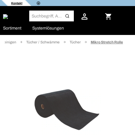
Kontakt
Sortiment
Systemlösungen
/ Reinigen
Tücher / Schwämme
Tücher
Mikro Stretch Rolle