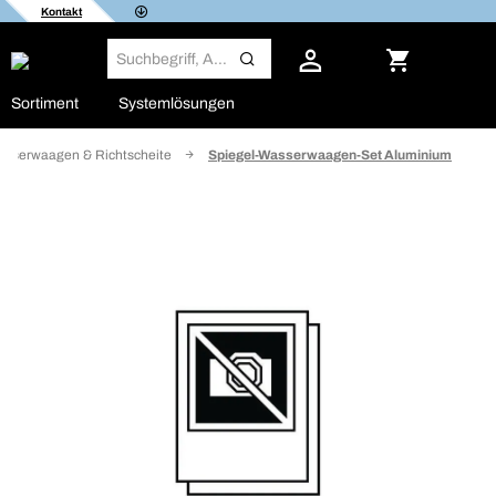
Kontakt
Sortiment
Systemlösungen
asserwaagen & Richtscheite
Spiegel-Wasserwaagen-Set Aluminium