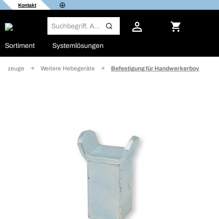
Kontakt
Sortiment
Systemlösungen
erkzeuge
Weitere Hebegeräte
Befestigung für Handwerkerboy