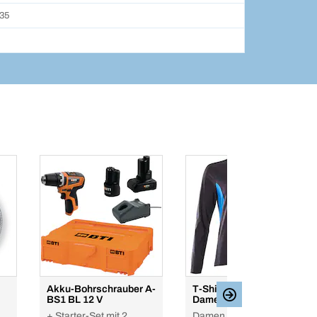
035
Akku-Bohrschrauber A-
T-Shirt, Langarm
BS1 BL 12 V
Damen "ACCELERATE"
+ Starter-Set mit 2
Damen