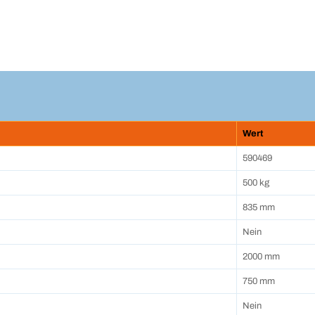
Wert
590469
500 kg
835 mm
Nein
2000 mm
750 mm
Nein