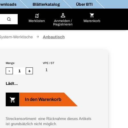
wnloads
Blätterkatalog
Über BTI
Merklisten
Anmelden /
Warenkorb
Registrieren
System-Werktische
Anbautisch
Menge
VPE / ST
1
-
+
Lädt...
In den Warenkorb
Streckensortiment: eine Rücknahme dieses Artikels
ist grundsätzlich nicht möglich.