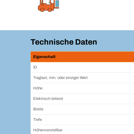
Technische Daten
Eigenschaft
ID
Traglast, min. oder einziger Wert
Höhe
Elektrisch leitend
Breite
Tiefe
Höhenverstellbar