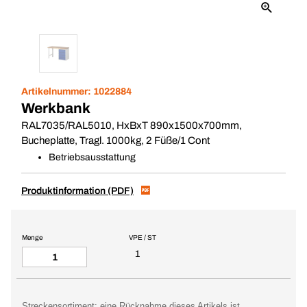
Artikelnummer:
1022884
Werkbank
RAL7035/RAL5010, HxBxT 890x1500x700mm,
Bucheplatte, Tragl. 1000kg, 2 Füße/1 Cont
Betriebsausstattung
Produktinformation (PDF)
Menge
VPE / ST
1
Streckensortiment: eine Rücknahme dieses Artikels ist