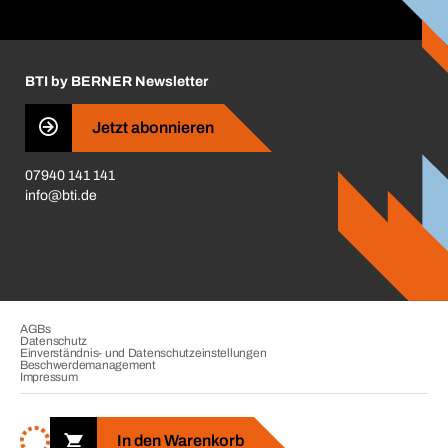
ift-Montageplaner
Handwerker-Center
Insektenschutzplaner
Nutzungsbedingungen
Regalplaner
BTI by BERNER Newsletter
Haftungsausschluss
Qualitätsmanagement
Jetzt abonnieren
Zertifikate
07940 141 141
CVV-Liste
info@bti.de
Corporate Responsibility
Business Conduct
AGBs
Datenschutz
Einverständnis- und Datenschutzeinstellungen
Beschwerdemanagement
Impressum
Copyright © 2026. BTI Befestigungstechnik GmbH & Co. KG. Alle
Rechte vorbehalten. Verkauf nur an Unternehmer, Gewerbetreibende,
In den Warenkorb