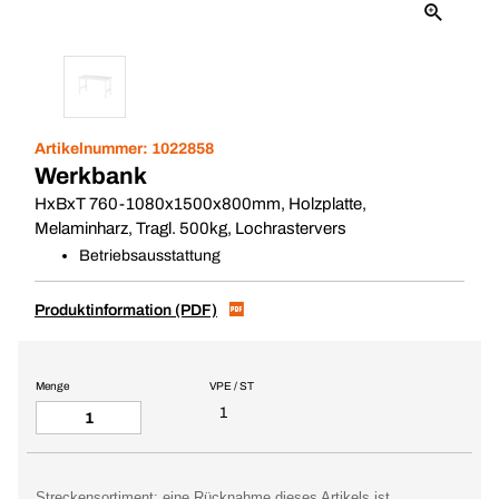
Artikelnummer:
1022858
Werkbank
HxBxT 760-1080x1500x800mm, Holzplatte,
Melaminharz, Tragl. 500kg, Lochrastervers
Betriebsausstattung
Produktinformation (PDF)
Menge
VPE / ST
1
Streckensortiment: eine Rücknahme dieses Artikels ist