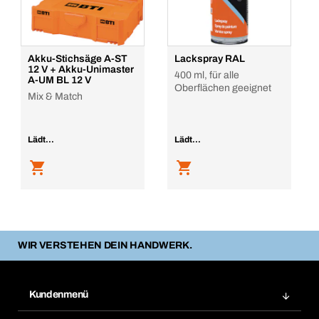
Akku-Stichsäge A-ST
Lackspray RAL
12 V + Akku-Unimaster
400 ml, für alle
A-UM BL 12 V
Oberflächen geeignet
Mix & Match
Lädt...
Lädt...
WIR VERSTEHEN DEIN HANDWERK.
Kundenmenü
Zuletzt bestellte Produkte