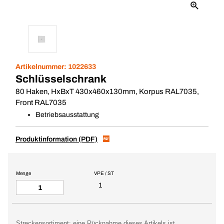
Artikelnummer:
1022633
Schlüsselschrank
80 Haken, HxBxT 430x460x130mm, Korpus RAL7035,
Front RAL7035
Betriebsausstattung
Produktinformation (PDF)
Menge
VPE / ST
1
Streckensortiment: eine Rücknahme dieses Artikels ist