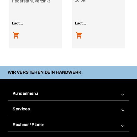
10 bar
Federstahl, verzinkt
Lädt...
Lädt...
WIR VERSTEHEN DEIN HANDWERK.
Kundenmenü
Zuletzt bestellte Produkte
Services
Meine Bestellungen
Services im Überblick
Rechnungen
Rechner / Planer
BTI by BERNER App
Daueraufträge
Dübelrechner