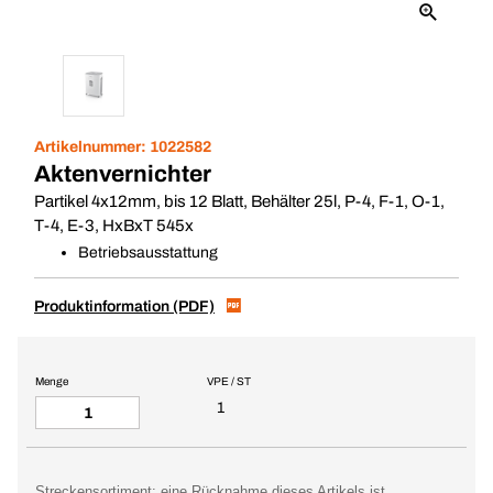
Artikelnummer:
1022582
Aktenvernichter
Partikel 4x12mm, bis 12 Blatt, Behälter 25l, P-4, F-1, O-1,
T-4, E-3, HxBxT 545x
Betriebsausstattung
Produktinformation (PDF)
Menge
VPE / ST
1
Streckensortiment: eine Rücknahme dieses Artikels ist