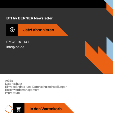
Handwerker-Center
Insektenschutzplaner
Nutzungsbedingungen
Regalplaner
BTI by BERNER Newsletter
Haftungsausschluss
Qualitätsmanagement
Jetzt abonnieren
Zertifikate
07940 141 141
CVV-Liste
info@bti.de
Corporate Responsibility
Business Conduct
AGBs
Datenschutz
Einverständnis- und Datenschutzeinstellungen
Beschwerdemanagement
Impressum
Copyright © 2026. BTI Befestigungstechnik GmbH & Co. KG. Alle
Rechte vorbehalten. Verkauf nur an Unternehmer, Gewerbetreibende,
In den Warenkorb