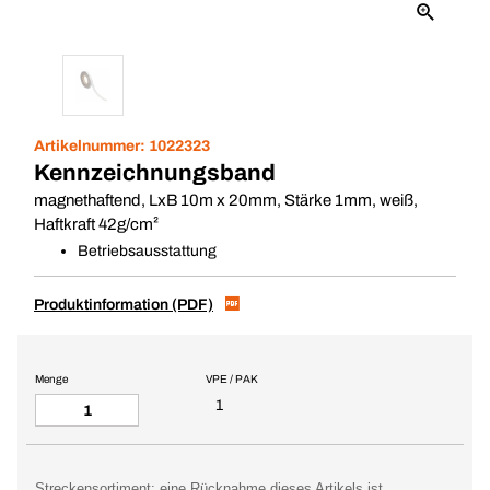
Artikelnummer:
1022323
Kennzeichnungsband
magnethaftend, LxB 10m x 20mm, Stärke 1mm, weiß,
Haftkraft 42g/cm²
Betriebsausstattung
Produktinformation (PDF)
Menge
VPE / PAK
1
Streckensortiment: eine Rücknahme dieses Artikels ist