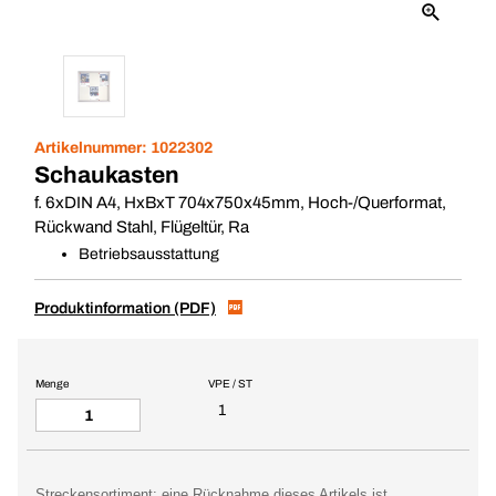
Artikelnummer:
1022302
Schaukasten
f. 6xDIN A4, HxBxT 704x750x45mm, Hoch-/Querformat,
Rückwand Stahl, Flügeltür, Ra
Betriebsausstattung
Produktinformation (PDF)
Menge
VPE / ST
1
Streckensortiment: eine Rücknahme dieses Artikels ist