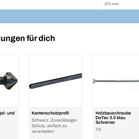
370 mm
ungen für dich
el- und
Kantenschutzprofil
Holzbauschraube
DoTec 3.0 blau
Schwarz, Zuverlässiger
Schreiner
Schutz, einfach zu
TX
verarbeiten