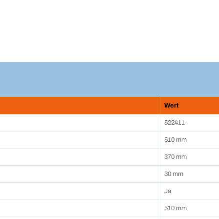
Wert
522411
510 mm
370 mm
30 mm
Ja
510 mm