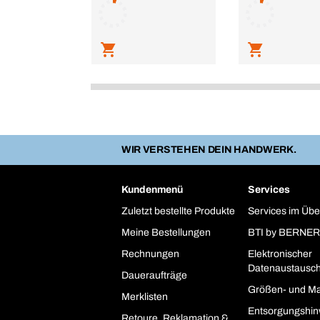
WIR VERSTEHEN DEIN HANDWERK.
Kundenmenü
Services
Zuletzt bestellte Produkte
Services im Übe
Meine Bestellungen
BTI by BERNER
Rechnungen
Elektronischer
Datenaustausc
Daueraufträge
Größen- und Ma
Merklisten
Entsorgungshin
Retoure, Reklamation &