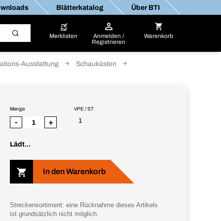
wnloads
Blätterkatalog
Über BTI
Merklisten
Anmelden /
Warenkorb
Registrieren
ations-Ausstattung
Schaukästen
Menge
VPE / ST
1
-
+
Lädt...
In den Warenkorb
Streckensortiment: eine Rücknahme dieses Artikels
ist grundsätzlich nicht möglich.