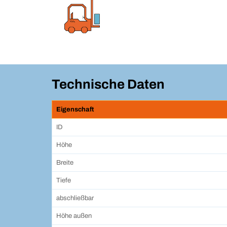
Technische Daten
Eigenschaft
ID
Höhe
Breite
Tiefe
abschließbar
Höhe außen