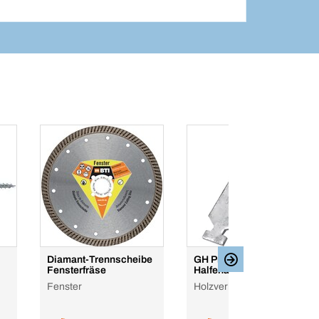
Diamant-Trennscheibe
GH Profilanker /
Fensterfräse
Halfenanker
Fenster
Holzverbinder