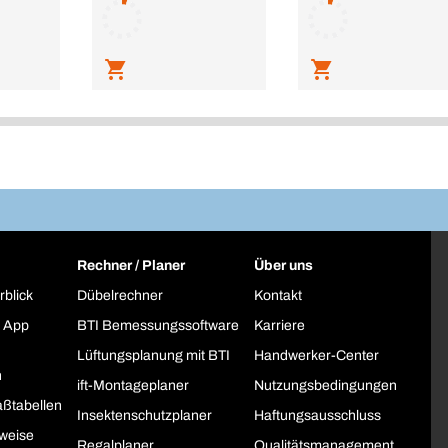
Rechner / Planer
Über uns
rblick
Dübelrechner
Kontakt
 App
BTI Bemessungssoftware
Karriere
Lüftungsplanung mit BTI
Handwerker-Center
h
ift-Montageplaner
Nutzungsbedingungen
ßtabellen
Insektenschutzplaner
Haftungsausschluss
weise
Regalplaner
Qualitätsmanagement