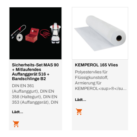
Sicherheits-Set MAS 90
KEMPEROL 165 Vlies
+ Mitlaufendes
Polyestervlies für
Auffanggerät S16 +
Flüssigkunststoff,
Bandschlinge B2
Armierung für
DIN EN 361
KEMPEROL<sup>®</sup>
(Auffanggurt), DIN EN
1K und
358 (Haltegurt), DIN EN
Lädt...
353 (Auffanggerät), DIN
Lädt...