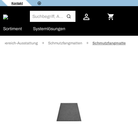
Kontakt
Sortiment
Systemlösungen
sbereich-Ausstattung
Schmutzfangmatten
Schmutzfangmatte