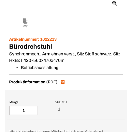
Artikelnummer:
1022213
Bürodrehstuhl
Synchronmech., Armlehnen verst., Sitz Stoff schwarz, Sitz
HxBxT 420-560x470x470m
Betriebsausstattung
Produktinformation (PDF)
Menge
VPE / ST
1
Streckensortiment: eine Rücknahme dieses Artikels ist