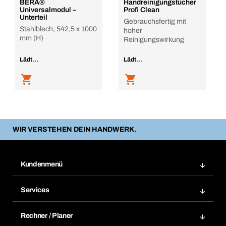
BERA®
Handreinigungstücher
Universalmodul –
Profi Clean
Unterteil
Gebrauchsfertig mit
Stahlblech, 542,5 x 1000
hoher
mm (H)
Reinigungswirkung
Lädt...
Lädt...
WIR VERSTEHEN DEIN HANDWERK.
Kundenmenü
Zuletzt bestellte Produkte
Services
Meine Bestellungen
Services im Überblick
Rechnungen
Rechner / Planer
BTI by BERNER App