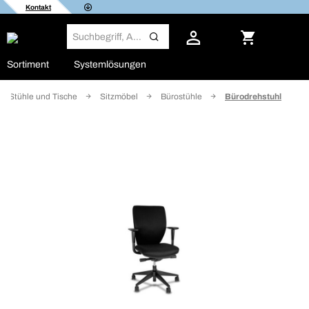
Kontakt
Sortiment
Systemlösungen
Stühle und Tische
Sitzmöbel
Bürostühle
Bürodrehstuhl