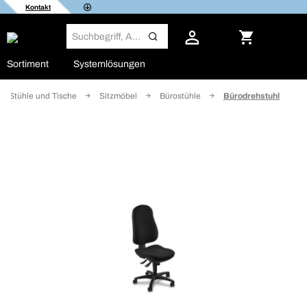
Kontakt
Sortiment
Systemlösungen
Stühle und Tische
Sitzmöbel
Bürostühle
Bürodrehstuhl