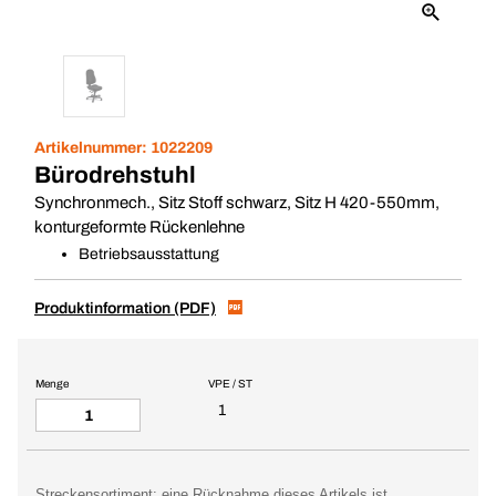
Artikelnummer:
1022209
Bürodrehstuhl
Synchronmech., Sitz Stoff schwarz, Sitz H 420-550mm,
konturgeformte Rückenlehne
Betriebsausstattung
Produktinformation (PDF)
Menge
VPE / ST
1
Streckensortiment: eine Rücknahme dieses Artikels ist