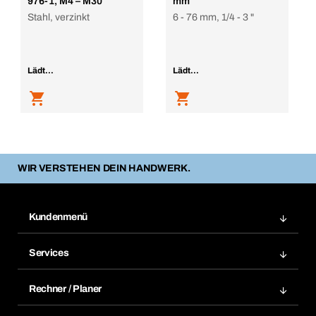
976-1, M4 – M30
mm
Stahl, verzinkt
6 - 76 mm, 1/4 - 3 "
Lädt...
Lädt...
WIR VERSTEHEN DEIN HANDWERK.
Kundenmenü
Zuletzt bestellte Produkte
Services
Meine Bestellungen
Services im Überblick
Rechnungen
Rechner / Planer
BTI by BERNER App
Daueraufträge
Dübelrechner