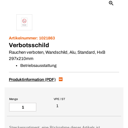
Artikelnummer:
1021863
Verbotsschild
Rauchen verboten, Wandschild, Alu, Standard, HxB
297x210mm
Betriebsausstattung
Produktinformation (PDF)
Menge
VPE / ST
1
Streckensortiment: eine Rücknahme dieses Artikels ist