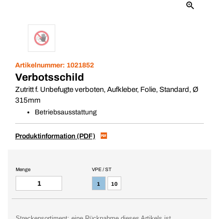
Artikelnummer:
1021852
Verbotsschild
Zutritt f. Unbefugte verboten, Aufkleber, Folie, Standard, Ø
315mm
Betriebsausstattung
Produktinformation (PDF)
Menge
VPE / ST
1
10
Streckensortiment: eine Rücknahme dieses Artikels ist