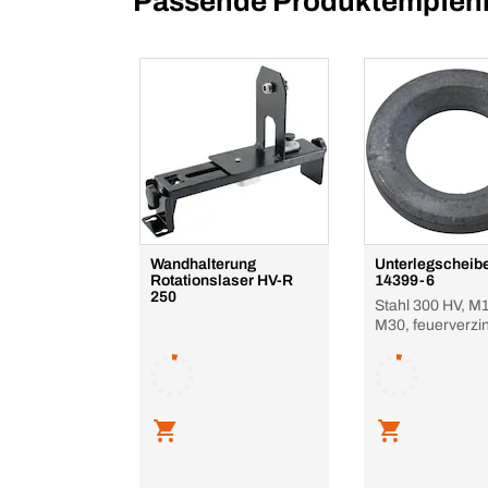
Passende Produktempfehl
Wandhalterung
Unterlegscheib
Rotationslaser HV-R
14399-6
250
Stahl 300 HV, M1
M30, feuerverzin