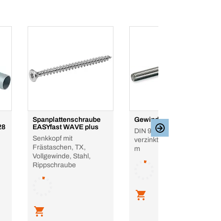
Spanplattenschraube
Gewindestange
28
EASYfast WAVE plus
DIN 976-1, Stahl, 10.9,
Senkkopf mit
verzinkt, 1 m, Form A, 1
Frästaschen, TX,
m
Vollgewinde, Stahl,
Rippschraube