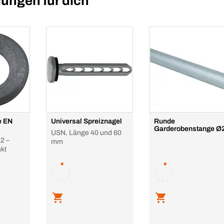
ungen für dich
e EN
Universal Spreiznagel
Runde
Garderobenstange Ø
USN, Länge 40 und 60
2 –
mm
kt