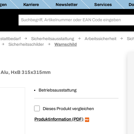
gen
Karriere
Newsletter
Services
Do
stattbedarf
Sicherheitsausstattung
Arbeitssicherheit
Sic
Sicherheitsschilder
Warnschild
d, Alu, HxB 315x315mm
Betriebsausstattung
Dieses Produkt vergleichen
Produktinformation (PDF)