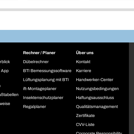
Rechner / Planer
Über uns
rblick
Dübelrechner
Kontakt
 App
BTI Bemessungssoftware
Karriere
Lüftungsplanung mit BTI
Handwerker-Center
h
ift-Montageplaner
Nutzungsbedingungen
ßtabellen
Insektenschutzplaner
Haftungsausschluss
weise
Regalplaner
Qualitätsmanagement
Zertifikate
CVV-Liste
Corporate Responsibility