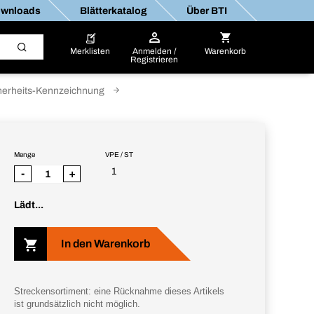
wnloads
Blätterkatalog
Über BTI
Merklisten
Anmelden /
Warenkorb
Registrieren
herheits-Kennzeichnung
Menge
VPE / ST
1
-
+
Lädt...
In den Warenkorb
Streckensortiment: eine Rücknahme dieses Artikels
ist grundsätzlich nicht möglich.