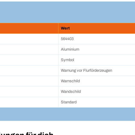
Wert
564403
Aluminium
Symbol
Warnung vor Flurförderzeugen
Warnschild
Wandschild
Standard