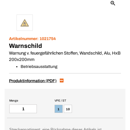
Artikelnummer:
1021754
Warnschild
Warnung v. feuergefährlichen Stoffen, Wandschild, Alu, HxB
200x200mm
Betriebsausstattung
Produktinformation (PDF)
Menge
VPE / ST
1
10
Streckensortiment: eine Rücknahme dieses Artikels ist