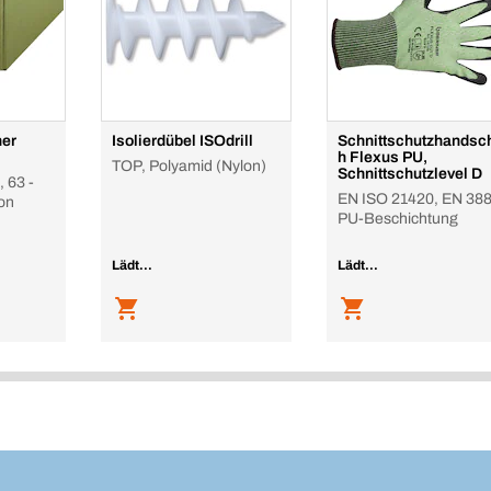
ner
Isolierdübel ISOdrill
Schnittschutzhandsc
h Flexus PU,
TOP, Polyamid (Nylon)
Schnittschutzlevel D
 63 -
EN ISO 21420, EN 388
on
PU-Beschichtung
Lädt...
Lädt...