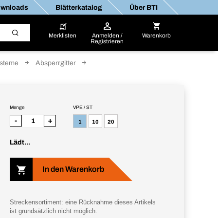
wnloads
Blätterkatalog
Über BTI
Merklisten
Anmelden /
Warenkorb
Registrieren
ysteme
Absperrgitter
Menge
VPE / ST
-
+
1
10
20
Lädt...
In den Warenkorb
Streckensortiment: eine Rücknahme dieses Artikels
ist grundsätzlich nicht möglich.