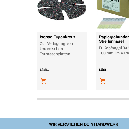
Isopad Fugenkreuz
Papiergebunde
Streifennagel
Zur Verlegung von
D-Kopfnagel 34°,
keramischen
100 mm, im Kart
Terrassenplatten
Lädt...
Lädt...
WIR VERSTEHEN DEIN HANDWERK.