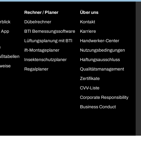
Rechner / Planer
Über uns
rblick
Dübelrechner
Kontakt
 App
BTI Bemessungssoftware
Karriere
Lüftungsplanung mit BTI
Handwerker-Center
h
ift-Montageplaner
Nutzungsbedingungen
ßtabellen
Insektenschutzplaner
Haftungsausschluss
weise
Regalplaner
Qualitätsmanagement
Zertifikate
CVV-Liste
Corporate Responsibility
Business Conduct