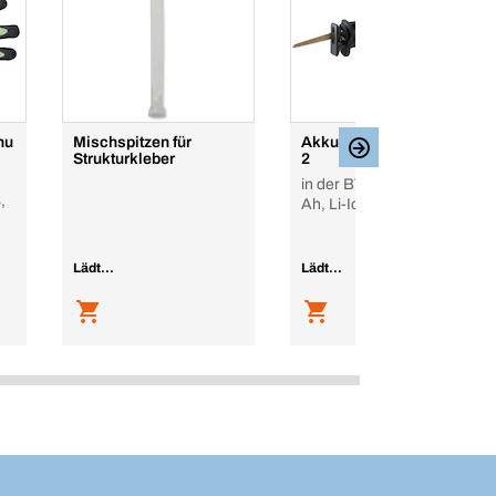
hu
Mischspitzen für
Akku-Reciprosäge RS-
Strukturkleber
2
in der BTI Box, 18 V, 8.0
,
Ah, Li-Ion
Lädt...
Lädt...